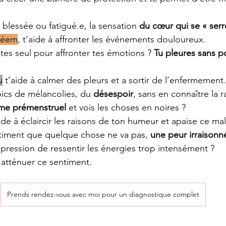
, blessée ou fatigué.e, la sensation 
du cœur qui se « serr
hléem
, t’aide à affronter les événements douloureux.
stes seul pour affronter tes émotions ? 
Tu pleures sans po
u
 t’aide à calmer des pleurs et a sortir de l’enfermement.
ics de mélancolies, du 
désespoir
, sans en connaître la r
me prémenstruel
 et vois les choses en noires ?
aide à éclaircir les raisons de ton humeur et apaise ce mal
ntiment que quelque chose ne va pas, 
une peur irraisonn
mpression de ressentir les énergies trop intensément ?
à atténuer ce sentiment.
Prends rendez-vous avec moi pour un diagnostique complet