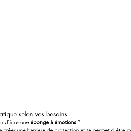
atique selon vos besoins :
on d’être une 
éponge à émotions
 ?
 a créer une barrière de protection et te permet d’être m