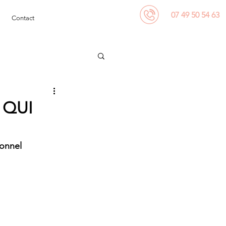
07 49 50 54 63
Contact
 QUI
ionnel