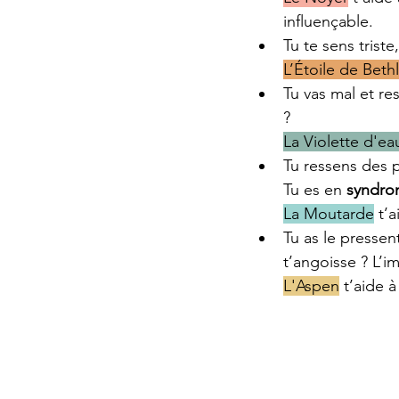
influençable.
Tu te sens triste
L’Étoile de Bet
Tu vas mal et re
?
La Violette d'ea
Tu ressens des p
Tu es en 
syndro
La Moutarde
 t’
Tu as le presse
t’angoisse ? L’i
L'Aspen
 t’aide 