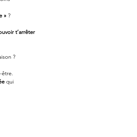
e »
 ?
uvoir t’arrêter
aison ?
-être.
ée
 qui 